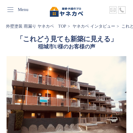
Menu
外壁塗装 雨漏り ヤネカベ TOP
ヤネカベ インタビュー
これ
「これどう見ても新築に見える」
稲城市U様のお客様の声