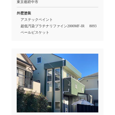
ろ、再度のメンテナンスのご依頼をいただけるこ
東京都府中市
ととなりました。今回のメンテナンスでは、前回
同様に外壁塗装の施工をさせていただいておりま
外壁塗装
す。
アステックペイント
超低汚染プラチナリファイン2000MF-IR
8093
ペールビスケット