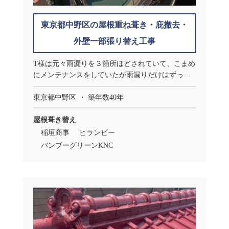
東京都中野区の屋根重ね葺き・庇撤去・
外壁一部張り替え工事
T様は元々雨漏りを３箇所ほどされていて、こまめ
にメンテナンスをしていたが雨漏りだけはずっと
直らず、ご参加された勉強会でヤネカベと出会い
ました。
東京都中野区
築年数40年
屋根葺き替え
稲垣商事
ヒランビー
バンブーグリーンKNC