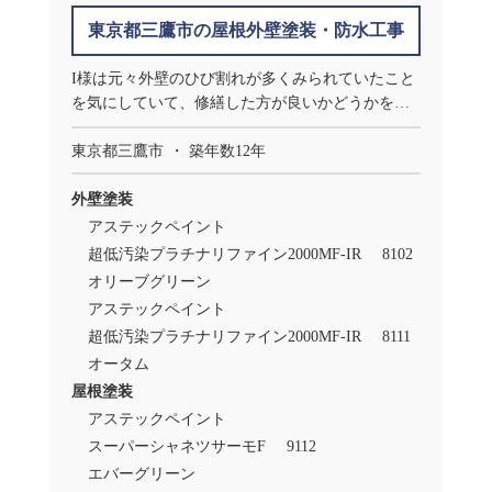
東京都三鷹市の屋根外壁塗装・防水工事
I様は元々外壁のひび割れが多くみられていたこと
を気にしていて、修繕した方が良いかどうかを知
るために参加された勉強会でヤネカベと出会いま
した。非常に好奇心が強いご夫婦で、外観のお色
東京都三鷹市
築年数12年
をガラッと変えたい、柱の部分をアクセントにで
きないかとワクワクされているのが印象的でし
外壁塗装
た。
アステックペイント
超低汚染プラチナリファイン2000MF-IR
8102
オリーブグリーン
アステックペイント
超低汚染プラチナリファイン2000MF-IR
8111
オータム
屋根塗装
アステックペイント
スーパーシャネツサーモF
9112
エバーグリーン