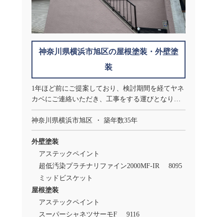
神奈川県横浜市旭区の屋根塗装・外壁塗
装
1年ほど前にご提案しており、検討期間を経てヤネ
カベにご連絡いただき、工事をする運びとなりま
した。
神奈川県横浜市旭区
築年数35年
外壁塗装
アステックペイント
超低汚染プラチナリファイン2000MF-IR
8095
ミッドビスケット
屋根塗装
アステックペイント
スーパーシャネツサーモF
9116