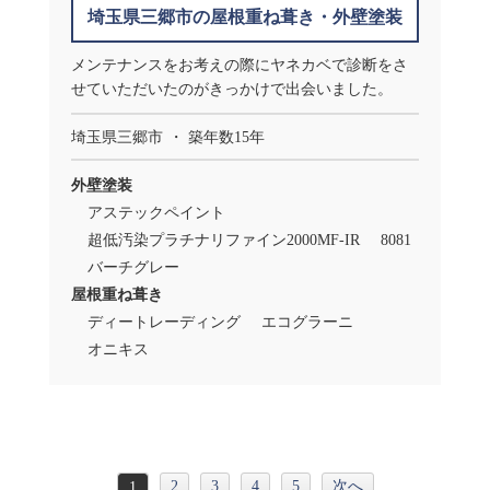
埼玉県三郷市の屋根重ね葺き・外壁塗装
メンテナンスをお考えの際にヤネカベで診断をさ
せていただいたのがきっかけで出会いました。
埼玉県三郷市
築年数15年
外壁塗装
アステックペイント
超低汚染プラチナリファイン2000MF-IR
8081
バーチグレー
屋根重ね葺き
ディートレーディング
エコグラーニ
オニキス
2
3
4
5
次へ
1