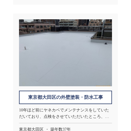
東京都大田区の外壁塗装・防水工事
10年ほど前にヤネカベでメンテナンスをしていた
だいており、点検をさせていただいたところ、再
度メンテナンスを行いたいというお話をいただき
ました。
東京都大田区
築年数37年