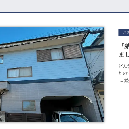
tubeに弊社の雨漏り診断士
台風シーズン前の雨漏り対
お
症対策』について取材を受
『
ま
」に『暑さポイント』について取
どん
ポイント』について取材を
たの
続
...
ル」に『暑さポイント』につ
代表の取材記事が掲載されま
ル」に出演しました