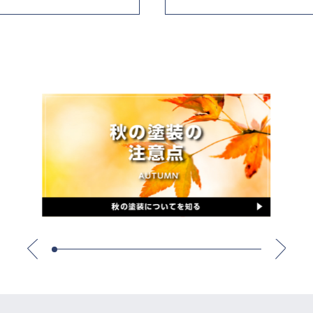
』に取材を受けて出演しました。
まし8』に取材を受けて出演
9月28日のNHK『ニュース
トにて優秀作品賞を受賞し
外壁の選び方について取材
ネカベの落書き消しのボラン
イ！』の「現場にアタック」
た
ーの落書き消し』が掲載さ