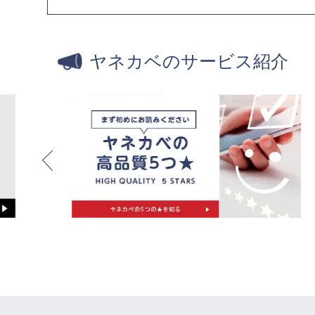
2025年6月23日
ヤネカベがTBS『THE TIME,
2024年4月16日
ヤネカベがフジテレビ系列『めざ
しました。
ヤネカベのサービス紹介
2023年9月28日
NHKの取材を受けました（2023年
ウォッチ9』に出演予定）
2023年2月5日
全国大会のデザイン塗装コンテス
ました
2022年12月26日
『リブタイムズ』から注文住宅の
を受けました
2022年12月12日
『スーパーJチャンネル』にてヤ
ティア活動が取材されました。
2022年11月23日
TBSラジオ『森本毅郎・スタンバ
にて、ヤネカベが取材を受けまし
2022年11月16日
東京新聞にヤネカベの『シャッタ
れました