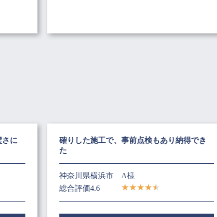
璧さに
確りした施工で、事前点検もあり納得でき
た
神奈川県横浜市
A様
総合評価4.6