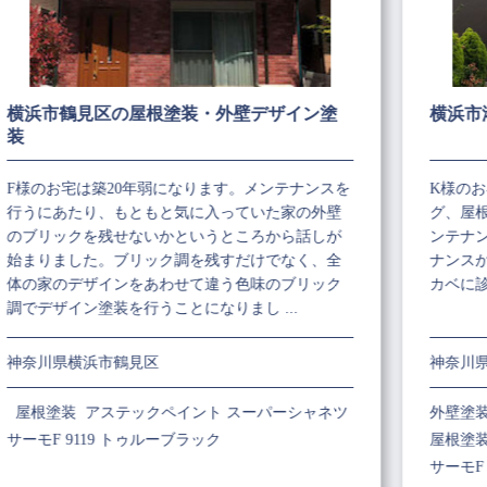
横浜市鶴見区の屋根塗装・外壁デザイン塗
横浜市
装
F様のお宅は築20年弱になります。メンテナンスを
K様の
行うにあたり、もともと気に入っていた家の外壁
グ、屋
のブリックを残せないかというところから話しが
ンテナ
始まりました。ブリック調を残すだけでなく、全
ナンス
体の家のデザインをあわせて違う色味のブリック
カベに
調でデザイン塗装を行うことになりまし ...
神奈川県横浜市鶴見区
神奈川
屋根塗装 アステックペイント スーパーシャネツ
外壁塗装
サーモF 9119 トゥルーブラック
屋根塗
サーモF 