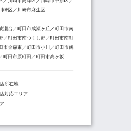
区／川崎市高津区／川崎市中原区／
川崎区／川崎市麻生区
成瀬台／町田市成瀬ヶ丘／町田市南
野／町田市南つくし野／町田市南町
田市金森東／町田市小川／町田市鶴
／町田市原町田／町田市高ヶ坂
店所在地
店対応エリア
ア