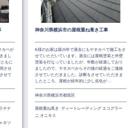
事
神奈川県横浜市の屋根重ね葺き工事
ネカベが
K様のお家は築26年で過去にもヤネカベで施工をさ
きまし
せていただいています。過去には屋根塗装と外壁
壁ともに
塗装を行なっていましたが、年数が経過しており
明させ
ましたので、ヤネカベからその後の経過をご連絡
させて
させていただきました。診断をさせていただきま
したところ、屋根が経年的に少し劣化が ...
神奈川県横浜市都筑区
ラチナ
屋根重ね葺き ディートレーディング エコグラー
ニ オニキス
ャネツ