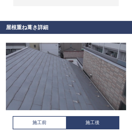
屋根重ね葺き詳細
施工前
施工後