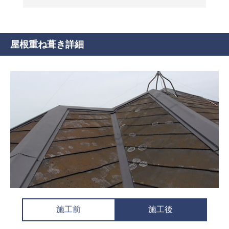
屋根重ね葺き詳細
施工前
施工後