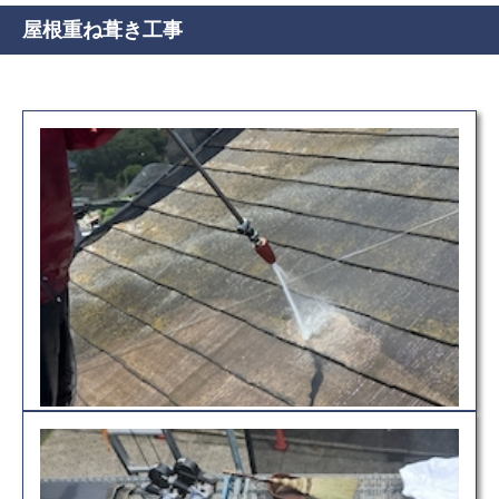
屋根重ね葺き工事