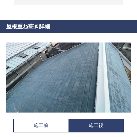
屋根重ね葺き詳細
施工前
施工後