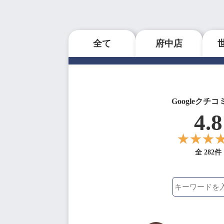
全て
府中店
Googleクチコ
4.8
全 282件