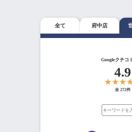
全て
府中店
Googleクチコ
4.9
全 272件