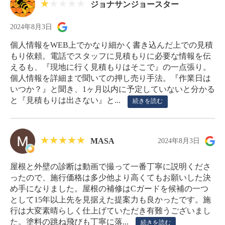
ジョナサンジョースター
2024年8月3日
個人情報をWEB上でかなり細かく書き込んだ上での見積
もり依頼。電話でスタッフに見積もりに必要な情報を伝
えるも、『現地に行く見積もりはそこで』の一点張り。
個人情報を詳細まで聞いての押し売り手法。『作業日は
いつか？』と聞き、1ヶ月以内に予定していないと分かる
と『見積もりは出さない』と...
続きを読む
MASA
2024年8月3日
屋根と外壁の診断は動画で撮って一番丁寧に説明くださ
ったので、施行価格は多少他より高くてもお願いした決
め手になりました。屋根の補修はCガードを候補の一つ
として15年以上先を見据えた提案力も良かったです。施
行は大変素晴らしく仕上げていただき有難うございまし
た。塗料の跳ね飛びも丁寧に落...
続きを読む