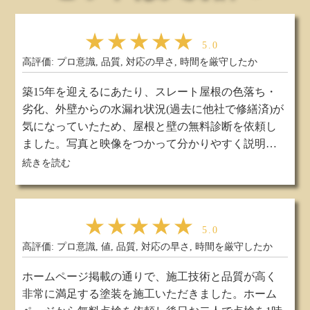
★★★★★
5.0
高評価: プロ意識, 品質, 対応の早さ, 時間を厳守したか
築15年を迎えるにあたり、スレート屋根の色落ち・
劣化、外壁からの水漏れ状況(過去に他社で修繕済)が
気になっていたため、屋根と壁の無料診断を依頼し
ました。写真と映像をつかって分かりやすく説明し
てもらったおかげで、屋根と壁の状況を自分の目で
実際の口コミはこちら
続きを読む
確認でき、リフォームを決断しました。
診断だけでもよかったのですが、参考までにプロタ
イムズ総研さんでも見積もりをとりました。金額的
★★★★★
に安くはなかったものの、説明内容や質問回答がし
5.0
っかりしており、信頼してお任せできそうなので契
高評価: プロ意識, 値, 品質, 対応の早さ, 時間を厳守したか
約を結びました。
ホームページ掲載の通りで、施工技術と品質が高く
工期前の周辺宅への挨拶まわりに始まり、工期中も
非常に満足する塗装を施工いただきました。ホーム
朝夕の工事内容説明（職人さんから文面「交換日