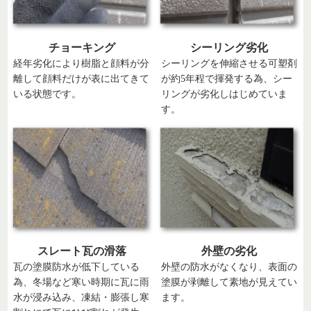
チョーキング
シーリング劣化
経年劣化により樹脂と顔料が分
シーリングを伸縮させる可塑剤
離して顔料だけが表に出てきて
が約5年程で揮発する為、シー
いる状態です。
リングが劣化しはじめていま
す。
スレート瓦の滑落
外壁の劣化
瓦の塗膜防水が低下している
外壁の防水がなくなり、表面の
為、冬場など寒い時期に瓦に雨
塗膜が剥離して素地が見えてい
水が浸み込み、凍結・膨張し寒
ます。