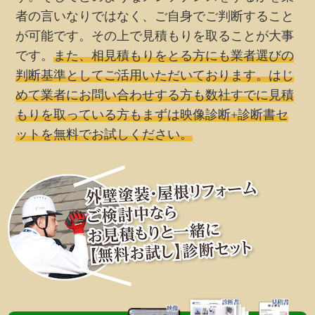
など施工状況がわかりやすかったです。日々の職人
者の言いなりではなく、ご自身でご判断すること
さんとの挨拶や会話で、誇りをもって仕事をする方
が可能です。その上で見積もりを取ることが大事
だなと感じました。実際に、仕事も細かいところま
です。
また、相見積もりをとる方にも業者選びの
で丁寧に仕上げられています。
判断基準としてご活用いただいております。はじ
素人では確認できないところも、施工後に、写真で
めて業者にお問い合わせする方も数社すでに見積
施工結果を提示して頂けるので、安心です。
もりを取っている方もまずは映像診断+診断書セ
費用は最安値ではありませんでしたが、とてもきれ
ットを無料でお試しください。
いで、しっかりした仕上がりになり、値段以上の満
足が得られました。いいリフォーム会社に巡り合え
てよかったです。次のリフォームのときもまた依頼
したいと思います。