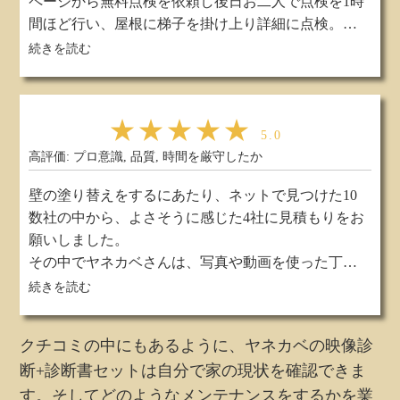
ページから無料点検を依頼し後日お二人で点検を1時
記」での報告もあり）、工期終了時の最終説明な
間ほど行い、屋根に梯子を掛け上り詳細に点検。簡
ど、最後まで安心してお願いできました。屋根・外
易結果をその場で説明し後日、資料にて点検結果を
実際の口コミはこちら
続きを読む
壁については、とてもきれいに仕上げていただき、
纏め詳しく解りやすく説明いただきました。施工工
新築時の雰囲気にもどったようで満足しています。
程も計画通りに進み、職人気質が滲み出る職人さん
（天候にも恵まれ、予定工期を前倒して完了）
ですがお話し好きで、都度都度詳しく説明頂き心か
今回は屋根・壁ともに10年保証プランにしました
★★★★★
ら信頼を置くことができました。施工の完成も満足
5.0
が、「気になる点があればいつでもご連絡くださ
いく出来上がりで非常に満足しています。費用面
高評価: プロ意識, 品質, 時間を厳守したか
い」という言葉をいただいたのも安心感がありま
は、お値段以上のプロタイムズ総研でした。次回も
す。今後とも長く付き合えそうです。
壁の塗り替えをするにあたり、ネットで見つけた10
リピさせていただきたいと思いました。
数社の中から、よさそうに感じた4社に見積もりをお
願いしました。
その中でヤネカベさんは、写真や動画を使った丁寧
な現状診断を行い、説明が具体的でとてもわかりや
実際の口コミはこちら
続きを読む
すかったです。担当の方々の人柄もとてもよく、ヤ
ネカベさんなら、丁寧で確実な施工をしていただけ
クチコミの中にもあるように、ヤネカベの映像診
ると判断し、施工をお願いしました。
断+診断書セットは自分で家の現状を確認できま
施工期間中は、毎日職人さんから生の報告（日記）
す。そしてどのようなメンテナンスをするかを業
をいただき、今日何をしたのか、明日何をするのか