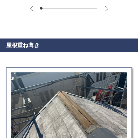
屋根重ね葺き