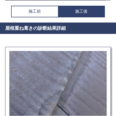
施工前
施工後
屋根重ね葺きの診断結果詳細